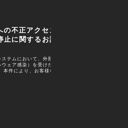
への不正アクセスに
日交世田谷に
停止に関するお詫び
先日、日交世田谷さ
生した同営業所です
いですね。 出迎え
システムにおいて、外部から
ルウェア感染）を受けたこと
。 本件により、お客様ならび