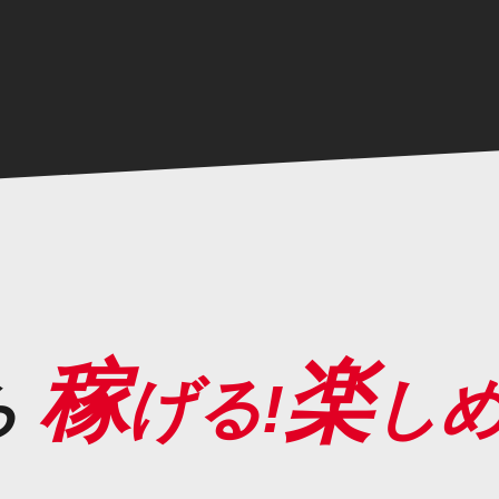
稼
楽
ら
げる!
しめ