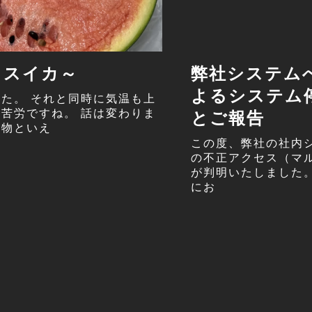
～スイカ～
弊社システム
よるシステム
た。 それと同時に気温も上
苦労ですね。 話は変わりま
とご報告
べ物といえ
この度、弊社の社内
の不正アクセス（マ
が判明いたしました
にお