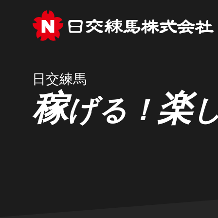
日交練馬
稼
楽
げる！