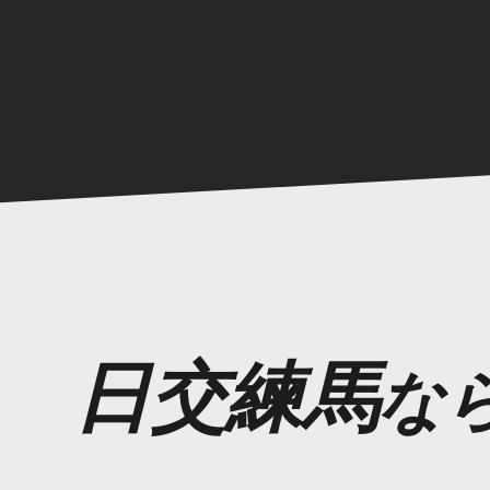
日交練馬
な