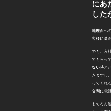
にあ
した
地理面へ
客様に遭
でも、入
てもらっ
ない時とか
きますし
ってくれ
合間に電
もちろん