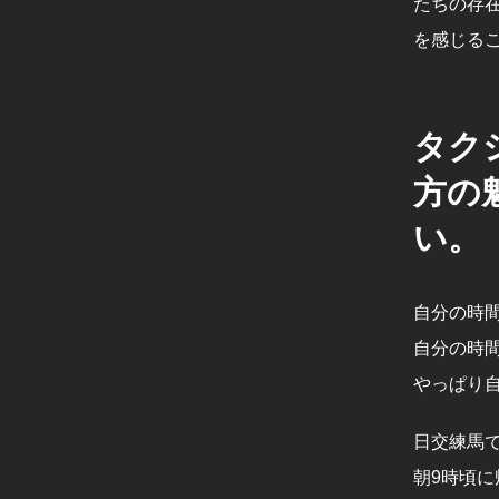
たちの存
を感じる
タク
方の
い。
自分の時
自分の時
やっぱり自
日交練馬で
朝9時頃