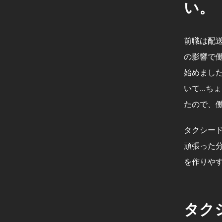
い。
前職は配送
の影響で
始めました
いて...
たので、
タクシー
頑張った
を作りや
タク