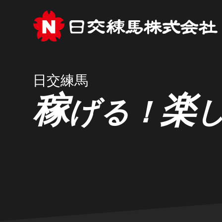
日交練馬
稼
楽
げる！