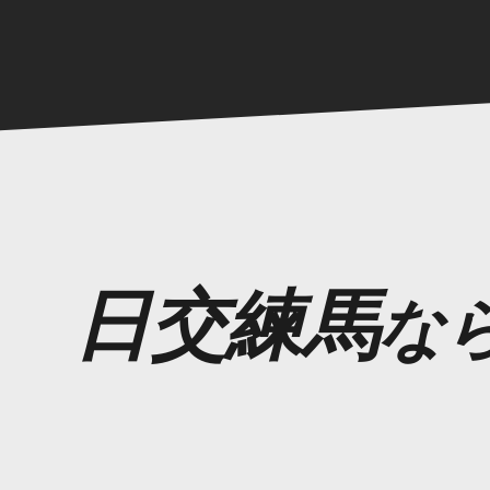
日交練馬
な