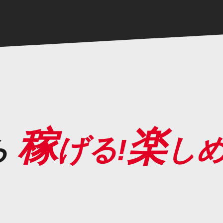
稼
楽
ら
げる!
しめ