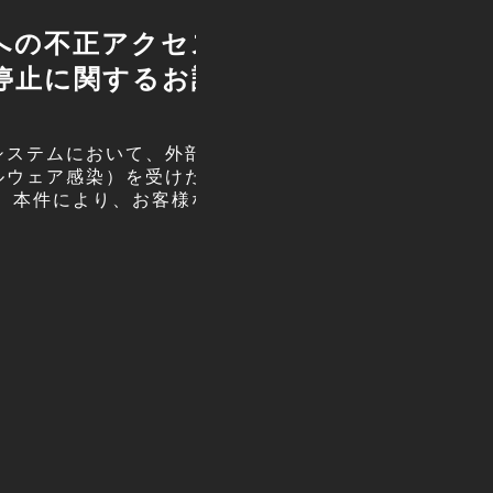
への不正アクセスに
日交世田谷に
停止に関するお詫び
先日、日交世田谷さ
生した同営業所です
いですね。 出迎え
システムにおいて、外部から
ルウェア感染）を受けたこと
。 本件により、お客様ならび